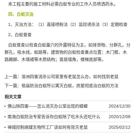
本工程主要的施工材料必需白蚁专业的工作人员
喷洒药水
。
四、白蚁灭治
1、灭治方法：（1）直接喷粉法（2）监控诱杀法（3）定期检查
2、白蚁普查
白蚁普查以检查白蚁巢穴的外露特征为主，如排泄物、分群孔，分
群孔，吸水线，蚁路等，
建筑物
的白蚁检查重点位置：木门框、木
路踢脚、木墙裙等木质结构；首层墙角，楼梯底部等。
上一篇：
溶洲四害消杀公司家里有老鼠怎么办，如何找到老鼠
下一篇：
祖庙防治白蚁所公寓灭白蚁，房屋彻底治白蚁的方法
相关文章
佛山除四害——怎么消灭办公室出现的蟑螂
2024/12/30
南海白蚁防治专家告诉你白蚁除了吃木头还吃什么
2020/12/08
禅城控制病媒生物所工厂该如何有效灭老鼠
2025/02/12