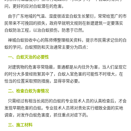
问，更好的应对白蚁潜在的危害。
由于广东地域的
气温、湿度
很适宜白蚁生长繁衍，常常给宽广的市
民带来不可挽回的损失，政府早就明文规则在新建建筑一定要落实
白蚁防治工程，以治白蚁损伤，防患于已然。
禅城白蚁验收中心的陈师傅整理相关资料，提示市民需求记住的白
蚁的学问，白蚁预防和灭治通常主要分为四点：
一、白蚁灭治的必要性
对建筑物的危害非常隐蔽，普通都是从内往外为害，当人们呈现它
的时分大多曾经败絮其中了，白蚁入室危害的可能性不时增大，在
恰当的位置采取
预防措施
，显得非常必要。
二、检查白蚁为害情况
只需经过有相当长阅历的白蚁的专业技术人员的认真检查后，才会
发现早期危害的白蚁。专业技术人员将对贵处实行细致全面的实地
调查，对发作白蚁危害度，抓住重点对症下药。
三、施工材料