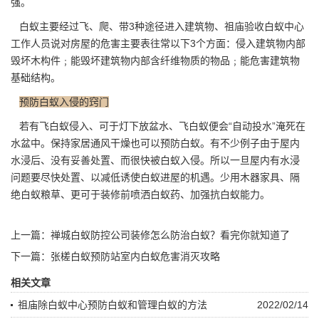
强。
白蚁主要经过飞、爬、带3种途径进入
建筑物
、祖庙验收白蚁中心
工作人员说对房屋的危害主要表往常以下3个方面：侵入建筑物内部
毁坏木构件﹔能毁坏建筑物内部含纤维物质的物品﹔能危害建筑物
基础结构。
预防白蚁入侵的窍门
若有飞白蚁侵入、可于灯下放盆水、飞白蚁便会“自动投水”淹死在
水盆中。保持家居通风干燥也可以预防白蚁。有不少例子由于屋内
水浸后、没有妥善处置、而很快被白蚁入侵。所以一旦屋内有水浸
问题要尽快处置、以减低诱使白蚁进屋的机遇。少用木器家具、隔
绝白蚁粮草、更可于装修前喷洒白蚁药、加强抗白蚁能力。
上一篇：
禅城白蚁防控公司装修怎么防治白蚁？看完你就知道了
下一篇：
张槎白蚁预防站室内白蚁危害消灭攻略
相关文章
祖庙除白蚁中心预防白蚁和管理白蚁的方法
2022/02/14