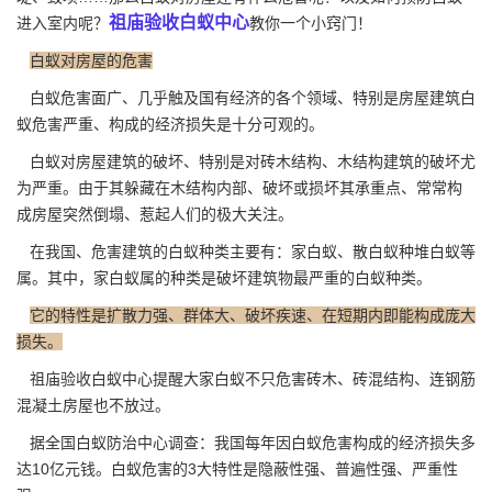
祖庙验收白蚁中心
进入室内呢？
教你一个小窍门！
白蚁对房屋的危害
白蚁危害面广、几乎触及国有经济的各个领域、特别是房屋建筑
白
蚁危害
严重、构成的经济损失是十分可观的。
白蚁对房屋建筑的破坏、特别是对砖木结构、木结构建筑的破坏尤
为严重。由于其躲藏在木结构内部、破坏或损坏其承重点、常常构
成房屋突然倒塌、惹起人们的极大关注。
在我国、危害建筑的白蚁种类主要有：家白蚁、散白蚁种堆白蚁等
属。其中，家白蚁属的种类是破坏建筑物最严重的白蚁种类。
它的特性是扩散力强、群体大、破坏疾速、在短期内即能构成庞大
损失。
祖庙验收白蚁中心提醒大家白蚁不只危害砖木、砖混结构、连钢筋
混凝土房屋也不放过。
据全国白蚁防治中心调查：我国每年因白蚁危害构成的经济损失多
达10亿元钱。白蚁危害的3大特性是
隐蔽性强
、普遍性强、严重性